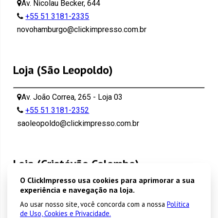
Av. Nicolau Becker, 644
+55 51 3181-2335
novohamburgo@clickimpresso.com.br
Loja (São Leopoldo)
Av. João Correa, 265 - Loja 03
+55 51 3181-2352
saoleopoldo@clickimpresso.com.br
Loja (Cristóvão Colombo)
O ClickImpresso usa cookies para aprimorar a sua
experiência e navegação na loja.
Cristóvão Colombo 2572 - Porto Alegre
Ao usar nosso site, você concorda com a nossa
+55 51 3181-2344
Política
de Uso, Cookies e Privacidade.
cristovao@clickimpresso.com.br