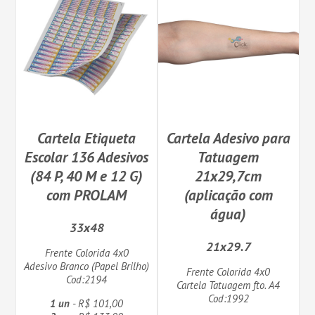
Cartela Etiqueta
Cartela Adesivo para
Escolar 136 Adesivos
Tatuagem
(84 P, 40 M e 12 G)
21x29,7cm
com PROLAM
(aplicação com
água)
33x48
21x29.7
Frente Colorida 4x0
Adesivo Branco (Papel Brilho)
Frente Colorida 4x0
Cod:2194
Cartela Tatuagem fto. A4
Cod:1992
1 un
- R$ 101,00