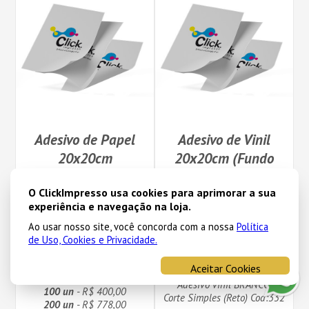
Adesivo de Papel
Adesivo de Vinil
20x20cm
20x20cm (Fundo
Branco ou
20x20
O ClickImpresso usa cookies para aprimorar a sua
Transparente sem
experiência e navegação na loja.
calço Branco)
Frente Colorida 4x0
Ao usar nosso site, você concorda com a nossa
Política
Adesivo Branco (Papel Fosco)
de Uso, Cookies e Privacidade.
Corte Simples (Reto) Cod:334
20x20
10 un
- R$ 53,00
Aceitar Cookies
Frente Colorida 4x0
20 un
- R$ 93,00
Adesivo vinil BRANCO
100 un
- R$ 400,00
Corte Simples (Reto) Cod:332
200 un
- R$ 778,00