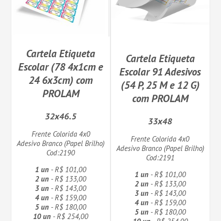
Cartela Etiqueta
Cartela Etiqueta
Escolar (78 4x1cm e
Escolar 91 Adesivos
24 6x3cm) com
(54 P, 25 M e 12 G)
PROLAM
com PROLAM
32x46.5
33x48
Frente Colorida 4x0
Frente Colorida 4x0
Adesivo Branco (Papel Brilho)
Adesivo Branco (Papel Brilho)
Cod:2190
Cod:2191
1 un
- R$ 101,00
1 un
- R$ 101,00
2 un
- R$ 133,00
2 un
- R$ 133,00
3 un
- R$ 143,00
3 un
- R$ 143,00
4 un
- R$ 159,00
4 un
- R$ 159,00
5 un
- R$ 180,00
5 un
- R$ 180,00
10 un
- R$ 254,00