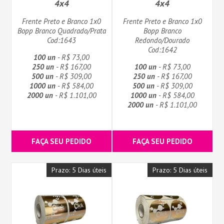
4x4
4x4
Frente Preto e Branco 1x0
Frente Preto e Branco 1x0
Bopp Branco Quadrado/Prata
Bopp Branco
Cod:1643
Redondo/Dourado
Cod:1642
100 un
- R$ 73,00
250 un
- R$ 167,00
100 un
- R$ 73,00
500 un
- R$ 309,00
250 un
- R$ 167,00
1000 un
- R$ 584,00
500 un
- R$ 309,00
2000 un
- R$ 1.101,00
1000 un
- R$ 584,00
2000 un
- R$ 1.101,00
FAÇA SEU PEDIDO
FAÇA SEU PEDIDO
Prazo: 5 Dias úteis
Prazo: 5 Dias úteis