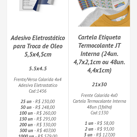
Cartela Etiqueta
Adesivo Eletrostático
Termocolante JT
para Troca de Oleo
Interna (24un.
5,5x4,5cm
4,7x2,1cm ou 48un.
5.5x4.5
4,4x1cm)
Frente/Verso Colorida 4x4
21x30
Adesivo Eletrostatico
Cod:1456
Frente Colorida 4x0
Cartela Termocolante Interna
25 un
- R$ 230,00
48un (1folha)
50 un
- R$ 248,00
Cod:1330
100 un
- R$ 260,00
150 un
- R$ 295,00
1 un
- R$ 58,00
200 un
- R$ 330,00
2 un
- R$ 93,00
500 un
- R$ 407,00
3 un
- R$ 127,00
1000 un
- R$ 579,00