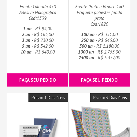
Frente Colorida 4x0
Frente Preto e Branco 1x0
Adesivo Holográfico
Etiqueta poliester fundo
Cod:1339
prata
Cod:1820
1 un
- R$ 94,00
2 un
- R$ 165,00
100 un
- R$ 351,00
3 un
- R$ 230,00
250 un
- R$ 646,00
5 un
- R$ 342,00
500 un
- R$ 1.180,00
10 un
- R$ 649,00
1000 un
- R$ 2.753,00
2500 un
- R$ 5.337,00
FAÇA SEU PEDIDO
FAÇA SEU PEDIDO
Prazo: 3 Dias úteis
Prazo: 3 Dias úteis