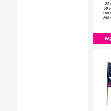
25 
50 u
100 
200 
FA