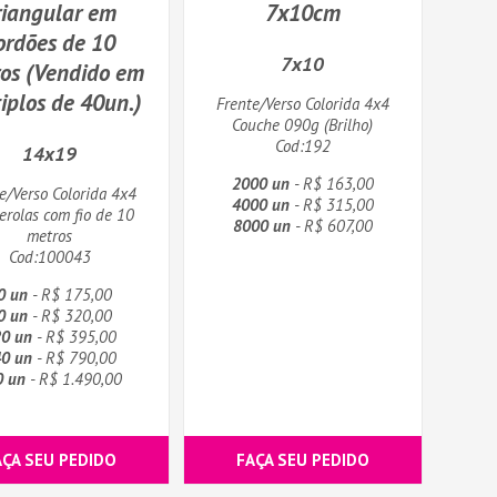
riangular em
7x10cm
ordões de 10
7x10
os (Vendido em
iplos de 40un.)
Frente/Verso Colorida 4x4
Couche 090g (Brilho)
Cod:192
14x19
2000 un
- R$ 163,00
e/Verso Colorida 4x4
4000 un
- R$ 315,00
rolas com fio de 10
8000 un
- R$ 607,00
metros
Cod:100043
0 un
- R$ 175,00
0 un
- R$ 320,00
0 un
- R$ 395,00
0 un
- R$ 790,00
0 un
- R$ 1.490,00
AÇA SEU PEDIDO
FAÇA SEU PEDIDO