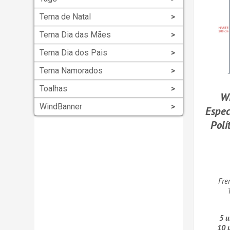
Tema de Natal
Tema Dia das Mães
Tema Dia dos Pais
Tema Namorados
Toalhas
W
WindBanner
Espe
Polí
Fre
5 u
10 