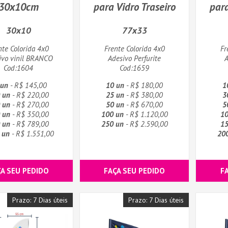
30x10cm
para Vidro Traseiro
para
30x10
77x33
nte Colorida 4x0
Frente Colorida 4x0
Fr
ivo vinil BRANCO
Adesivo Perfurite
A
Cod:1604
Cod:1659
 un
- R$ 145,00
10 un
- R$ 180,00
1
 un
- R$ 220,00
25 un
- R$ 380,00
3
 un
- R$ 270,00
50 un
- R$ 670,00
5
 un
- R$ 350,00
100 un
- R$ 1.120,00
10
 un
- R$ 789,00
250 un
- R$ 2.590,00
15
 un
- R$ 1.551,00
20
ÇA SEU PEDIDO
FAÇA SEU PEDIDO
F
Prazo: 7 Dias úteis
Prazo: 7 Dias úteis