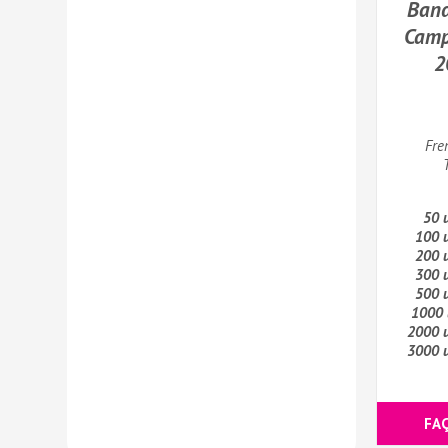
Band
Camp
2
Fre
50 
100 
200 
300 
500 
1000 
2000 
3000 
FA