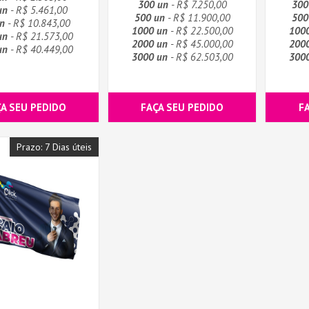
300 un
- R$ 7.250,00
300
un
- R$ 5.461,00
500 un
- R$ 11.900,00
500
n
- R$ 10.843,00
1000 un
- R$ 22.500,00
100
un
- R$ 21.573,00
2000 un
- R$ 45.000,00
200
un
- R$ 40.449,00
3000 un
- R$ 62.503,00
300
ÇA SEU PEDIDO
FAÇA SEU PEDIDO
F
Prazo: 7 Dias úteis