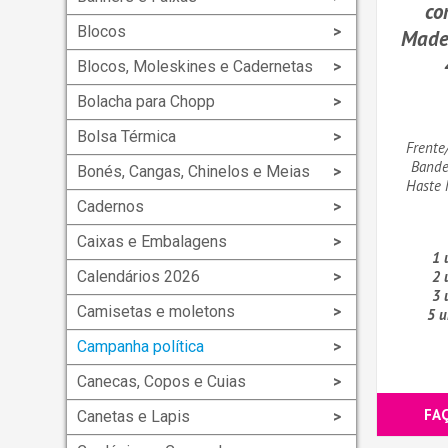
co
Blocos
Made
Blocos, Moleskines e Cadernetas
Bolacha para Chopp
Bolsa Térmica
Frente
Bande
Bonés, Cangas, Chinelos e Meias
Haste
Cadernos
Caixas e Embalagens
1 
Calendários 2026
2 
3 
Camisetas e moletons
5 u
Campanha política
Canecas, Copos e Cuias
FA
Canetas e Lapis