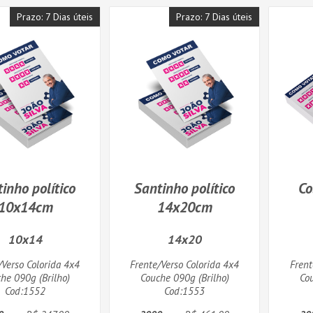
Prazo: 7 Dias úteis
Prazo: 7 Dias úteis
inho político
Santinho político
Co
10x14cm
14x20cm
10x14
14x20
/Verso Colorida 4x4
Frente/Verso Colorida 4x4
Frent
he 090g (Brilho)
Couche 090g (Brilho)
Co
Cod:1552
Cod:1553