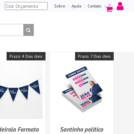
0
Sobre
Ajuda
Contato
Prazo: 4 Dias úteis
Prazo: 7 Dias úteis
eirola Formato
Santinho político