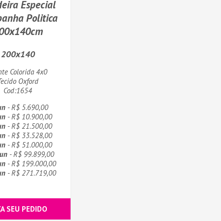
eira Especial
anha Politica
00x140cm
200x140
nte Colorida 4x0
Tecido Oxford
Cod:1654
un
- R$ 5.690,00
un
- R$ 10.900,00
un
- R$ 21.500,00
un
- R$ 33.528,00
un
- R$ 51.000,00
un
- R$ 99.899,00
un
- R$ 199.000,00
un
- R$ 271.719,00
ÇA SEU PEDIDO