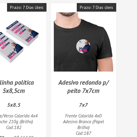
Prazo: 7 Dias úteis
Prazo: 7 Dias úteis
linha política
Adesivo redondo p/
5x8,5cm
peito 7x7cm
5x8.5
7x7
e/Verso Colorida 4x4
Frente Colorida 4x0
uche 210g (Brilho)
Adesivo Branco (Papel
Cod:182
Brilho)
Cod:187