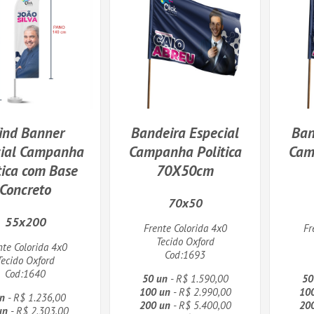
ind Banner
Bandeira Especial
Ban
cial Campanha
Campanha Politica
Cam
tica com Base
70X50cm
Concreto
70x50
55x200
Frente Colorida 4x0
Fr
Tecido Oxford
nte Colorida 4x0
Cod:1693
Tecido Oxford
Cod:1640
50 un
- R$ 1.590,00
50
100 un
- R$ 2.990,00
10
n
- R$ 1.236,00
200 un
- R$ 5.400,00
20
un
- R$ 2.303,00