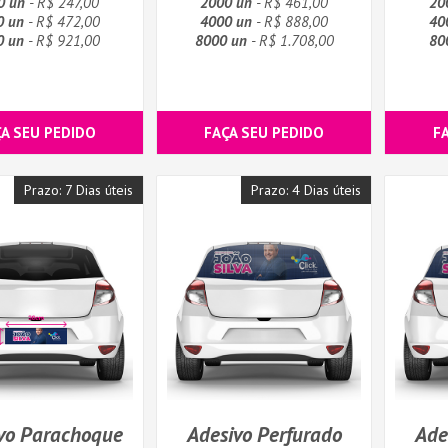
0 un
- R$ 247,00
2000 un
- R$ 461,00
20
0 un
- R$ 472,00
4000 un
- R$ 888,00
40
0 un
- R$ 921,00
8000 un
- R$ 1.708,00
80
ÇA SEU PEDIDO
FAÇA SEU PEDIDO
F
Prazo: 7 Dias úteis
Prazo: 4 Dias úteis
vo Parachoque
Adesivo Perfurado
Ade