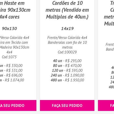
m Haste em
Cordões de 10
T
ira 90x130cm
metros (Vendido em
C
4x4 cores
Multiplos de 40un.)
metr
Mult
90x130
14x19
/Verso Colorida 4x4
Frente/Verso Colorida 4x4
ira em Tecido com
Banderolas com fio de 10
Frent
 Madeira 90x130cm
metros
Bande
4x4
Cod:100029
Cod:1075
40 un
- R$ 295,00
un
- R$ 330,00
80 un
- R$ 470,00
4
un
- R$ 531,00
120 un
- R$ 595,00
8
un
- R$ 696,00
240 un
- R$ 1.090,00
12
n
- R$ 1.074,00
480 un
- R$ 1.950,00
24
48
ÇA SEU PEDIDO
FAÇA SEU PEDIDO
F