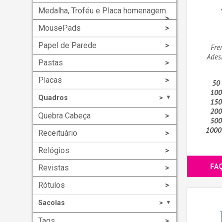
Medalha, Troféu e Placa homenagem
MousePads
Papel de Parede
Fre
Ades
Pastas
Placas
50
100
Quadros
▼
150
200
Quebra Cabeça
500
1000
Receituário
Relógios
FA
Revistas
Rótulos
Sacolas
▼
Tags