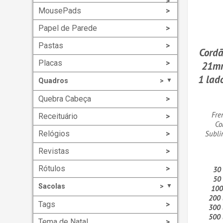
MousePads
Papel de Parede
Pastas
Cordã
Placas
21mm
1 lad
Quadros
▼
Quebra Cabeça
Fre
Receituário
Co
Subli
Relógios
Revistas
Rótulos
30
50
Sacolas
▼
100
200
Tags
300
500
Tema de Natal