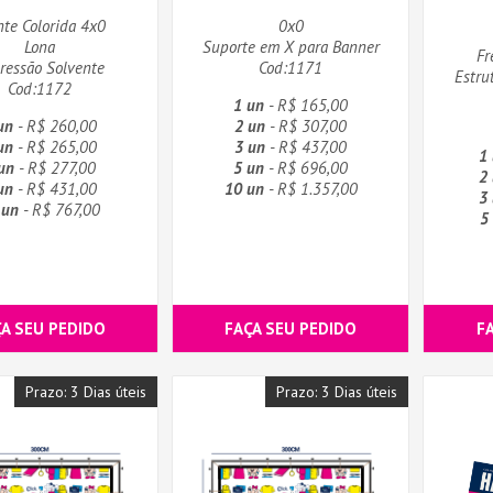
nte Colorida 4x0
0x0
Lona
Suporte em X para Banner
Fr
ressão Solvente
Cod:1171
Estru
Cod:1172
1 un
- R$ 165,00
un
- R$ 260,00
2 un
- R$ 307,00
un
- R$ 265,00
3 un
- R$ 437,00
1
un
- R$ 277,00
5 un
- R$ 696,00
2
un
- R$ 431,00
10 un
- R$ 1.357,00
3
 un
- R$ 767,00
5
ÇA SEU PEDIDO
FAÇA SEU PEDIDO
F
Prazo: 3 Dias úteis
Prazo: 3 Dias úteis