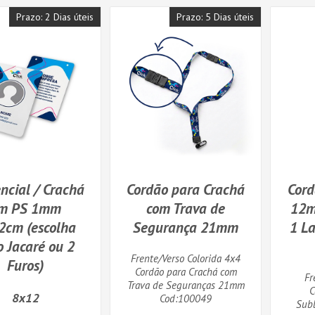
Prazo: 2 Dias úteis
Prazo: 5 Dias úteis
ncial / Crachá
Cordão para Crachá
Cord
m PS 1mm
com Trava de
12m
2cm (escolha
Segurança 21mm
1 La
o Jacaré ou 2
Frente/Verso Colorida 4x4
Furos)
Cordão para Crachá com
Fr
Trava de Seguranças 21mm
C
8x12
Cod:100049
Subl