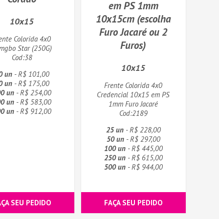
em PS 1mm
10x15cm (escolha
10x15
Furo Jacaré ou 2
ente Colorida 4x0
Furos)
mgbo Star (250G)
Cod:38
10x15
0 un
- R$ 101,00
0 un
- R$ 175,00
Frente Colorida 4x0
0 un
- R$ 254,00
Credencial 10x15 em PS
0 un
- R$ 583,00
1mm Furo Jacaré
0 un
- R$ 912,00
Cod:2189
25 un
- R$ 228,00
50 un
- R$ 297,00
100 un
- R$ 445,00
250 un
- R$ 615,00
500 un
- R$ 944,00
AÇA SEU PEDIDO
FAÇA SEU PEDIDO