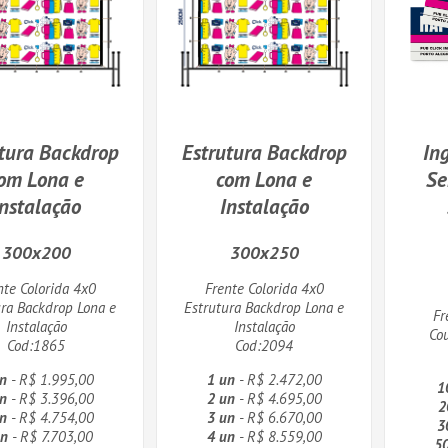
tura Backdrop
Estrutura Backdrop
In
om Lona e
com Lona e
Se
Instalação
Instalação
300x200
300x250
nte Colorida 4x0
Frente Colorida 4x0
ura Backdrop Lona e
Estrutura Backdrop Lona e
Fr
Instalação
Instalação
Co
Cod:1865
Cod:2094
n
- R$ 1.995,00
1 un
- R$ 2.472,00
1
n
- R$ 3.396,00
2 un
- R$ 4.695,00
2
n
- R$ 4.754,00
3 un
- R$ 6.670,00
3
un
- R$ 7.703,00
4 un
- R$ 8.559,00
5