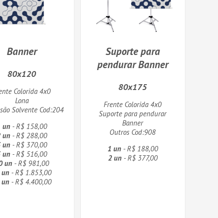
Banner
Suporte para
pendurar Banner
80x120
80x175
ente Colorida 4x0
Lona
Frente Colorida 4x0
são Solvente Cod:204
Suporte para pendurar
Banner
 un
- R$ 158,00
Outros Cod:908
 un
- R$ 288,00
 un
- R$ 370,00
1 un
- R$ 188,00
 un
- R$ 516,00
2 un
- R$ 377,00
0 un
- R$ 981,00
 un
- R$ 1.853,00
 un
- R$ 4.400,00