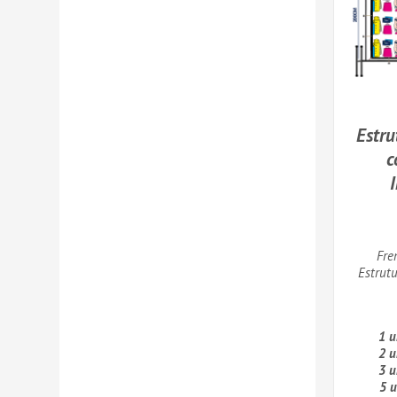
Estru
c
Fre
Estrut
1 u
2 u
3 u
5 