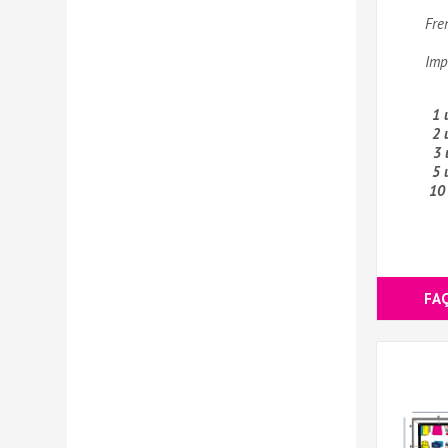
Fre
Imp
1 
2 
3 
5 
10
FA