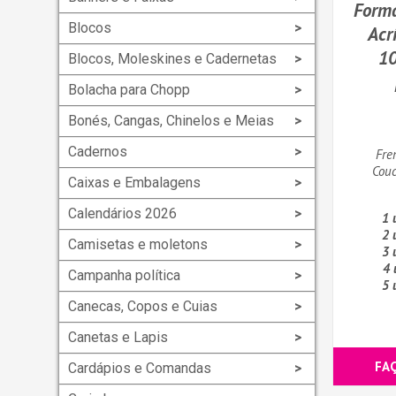
Form
Blocos
Acr
1
Blocos, Moleskines e Cadernetas
Bolacha para Chopp
Bonés, Cangas, Chinelos e Meias
Cadernos
Fre
Couc
Caixas e Embalagens
Calendários 2026
1 
2 
Camisetas e moletons
3 
4 
Campanha política
5 
Canecas, Copos e Cuias
Canetas e Lapis
FA
Cardápios e Comandas