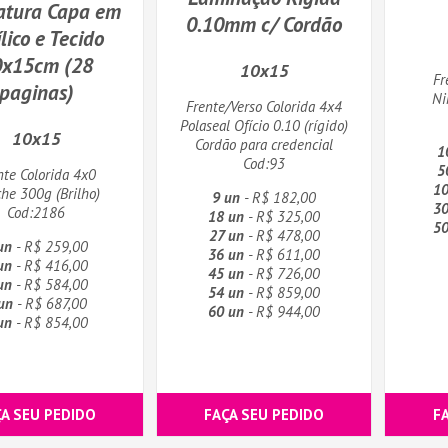
atura Capa em
0.10mm c/ Cordão
ílico e Tecido
0x15cm (28
10x15
Fr
paginas)
Ni
Frente/Verso Colorida 4x4
Polaseal Ofício 0.10 (rígido)
10x15
Cordão para credencial
1
Cod:93
5
nte Colorida 4x0
10
he 300g (Brilho)
9 un
- R$ 182,00
30
Cod:2186
18 un
- R$ 325,00
50
27 un
- R$ 478,00
un
- R$ 259,00
36 un
- R$ 611,00
un
- R$ 416,00
45 un
- R$ 726,00
un
- R$ 584,00
54 un
- R$ 859,00
un
- R$ 687,00
60 un
- R$ 944,00
un
- R$ 854,00
ÇA SEU PEDIDO
FAÇA SEU PEDIDO
F