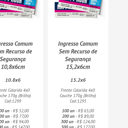
gresso Comum
Ingresso Comum
m Recurso de
Sem Recurso de
Segurança
Segurança
10,8x6cm
15,2x6cm
10.8x6
15.2x6
ente Colorida 4x0
Frente Colorida 4x0
uche 170g (Brilho)
Couche 170g (Brilho)
Cod:1299
Cod:1295
00 un
- R$ 52,00
100 un
- R$ 65,00
00 un
- R$ 77,00
200 un
- R$ 89,00
00 un
- R$ 94,00
300 un
- R$ 124,00
00 un
- R$ 147,00
500 un
- R$ 177,00