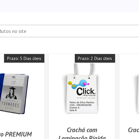
Prazo: 5 Dias úteis
Prazo: 2 Dias úteis
Crachá com
Crac
vro PREMIUM
Laminação Rígida