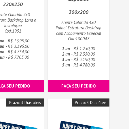
220x250
300x200
ente Colorida 4x0
tura Backdrop Lona e
Frente Colorida 4x0
Instalação
Painel Estrutura Backdrop
Cod:1951
com Acabamento Especial
Cod:100047
 un
- R$ 1.995,00
 un
- R$ 3.396,00
1 un
- R$ 1.250,00
 un
- R$ 4.754,00
2 un
- R$ 2.350,00
 un
- R$ 7.703,00
3 un
- R$ 3.190,00
5 un
- R$ 4.780,00
AÇA SEU PEDIDO
FAÇA SEU PEDIDO
Prazo: 3 Dias úteis
Prazo: 3 Dias úteis