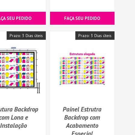
AÇA SEU PEDIDO
FAÇA SEU PEDIDO
Prazo: 3 Dias úteis
Prazo: 3 Dias úteis
utura Backdrop
Painel Estrutra
com Lona e
Backdrop com
Instalação
Acabamento
Especial