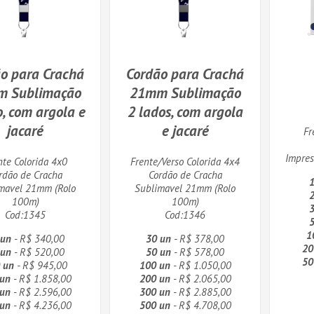
o para Crachá
Cordão para Crachá
 Sublimação
21mm Sublimação
o, com argola e
2 lados, com argola
jacaré
e jacaré
Fr
Impres
nte Colorida 4x0
Frente/Verso Colorida 4x4
rdão de Cracha
Cordão de Cracha
1
mavel 21mm (Rolo
Sublimavel 21mm (Rolo
2
100m)
100m)
3
Cod:1345
Cod:1346
5
1
 un
- R$ 340,00
30 un
- R$ 378,00
20
 un
- R$ 520,00
50 un
- R$ 578,00
50
 un
- R$ 945,00
100 un
- R$ 1.050,00
 un
- R$ 1.858,00
200 un
- R$ 2.065,00
 un
- R$ 2.596,00
300 un
- R$ 2.885,00
 un
- R$ 4.236,00
500 un
- R$ 4.708,00