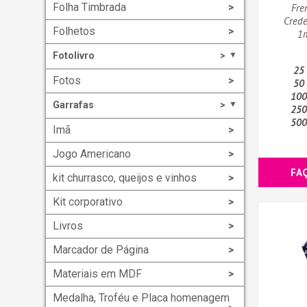
Folha Timbrada
Fre
Crede
Folhetos
1m
Fotolivro
▼
25
Fotos
50
100
Garrafas
▼
250
500
Imã
Jogo Americano
FA
kit churrasco, queijos e vinhos
Kit corporativo
Livros
Marcador de Página
Materiais em MDF
Medalha, Troféu e Placa homenagem