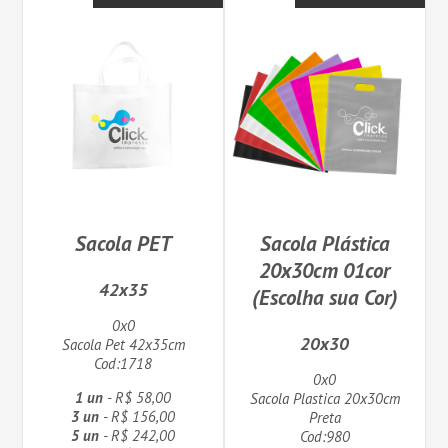
Sacola PET
Sacola Plástica
20x30cm 01cor
42x35
(Escolha sua Cor)
0x0
20x30
Sacola Pet 42x35cm
Cod:1718
0x0
1 un
- R$ 58,00
Sacola Plastica 20x30cm
3 un
- R$ 156,00
Preta
5 un
- R$ 242,00
Cod:980