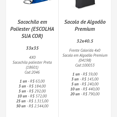
Sacochila em
Sacola de Algodão
Poliester (ESCOLHA
Premium
SUA COR)
32x40.5
33x35
Frente Colorida 4x0
Sacola em Algodão Premium
4X0
(04198)
Sacochila poliester Preta
Cod:100053
(18601)
Cod:2046
1 un
- R$ 59,00
3 un
- R$ 145,00
1 un
- R$ 63,00
5 un
- R$ 240,00
3 un
- R$ 184,00
10 un
- R$ 440,00
5 un
- R$ 292,00
20 un
- R$ 790,00
10 un
- R$ 572,00
25 un
- R$ 1.315,00
50 un
- R$ 2.544,00