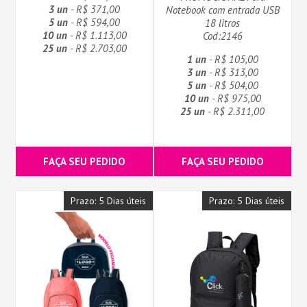
3 un
- R$ 371,00
Notebook com entrada USB
5 un
- R$ 594,00
18 litros
10 un
- R$ 1.113,00
Cod:2146
25 un
- R$ 2.703,00
1 un
- R$ 105,00
3 un
- R$ 313,00
5 un
- R$ 504,00
10 un
- R$ 975,00
25 un
- R$ 2.311,00
FAÇA SEU PEDIDO
FAÇA SEU PEDIDO
Prazo: 5 Dias úteis
Prazo: 5 Dias úteis