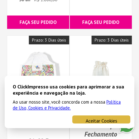
FAÇA SEU PEDIDO
FAÇA SEU PEDIDO
Prazo: 3 Dias úteis
Prazo: 3 Dias úteis
O ClickImpresso usa cookies para aprimorar a sua
experiência e navegação na loja.
Ao usar nosso site, você concorda com a nossa
Política
de Uso, Cookies e Privacidade.
Sacola de Poliéster
Saco de Algodão Cru
Aceitar Cookies
Sublimática
com Cordão para
Fechamento