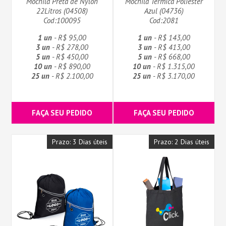
Mochila Preta de Nylon
Mochila Térmica Poliéster
22Litros (04508)
Azul (04736)
Cod:100095
Cod:2081
1 un
- R$ 95,00
1 un
- R$ 143,00
3 un
- R$ 278,00
3 un
- R$ 413,00
5 un
- R$ 450,00
5 un
- R$ 668,00
10 un
- R$ 890,00
10 un
- R$ 1.315,00
25 un
- R$ 2.100,00
25 un
- R$ 3.170,00
FAÇA SEU PEDIDO
FAÇA SEU PEDIDO
Prazo: 3 Dias úteis
Prazo: 2 Dias úteis