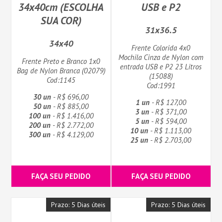
34x40cm (ESCOLHA
USB e P2
SUA COR)
31x36.5
34x40
Frente Colorida 4x0
Mochila Cinza de Nylon com
Frente Preto e Branco 1x0
entrada USB e P2 23 Litros
Bag de Nylon Branca (02079)
(15088)
Cod:1145
Cod:1991
30 un
- R$ 696,00
1 un
- R$ 127,00
50 un
- R$ 885,00
3 un
- R$ 371,00
100 un
- R$ 1.416,00
5 un
- R$ 594,00
200 un
- R$ 2.772,00
10 un
- R$ 1.113,00
300 un
- R$ 4.129,00
25 un
- R$ 2.703,00
FAÇA SEU PEDIDO
FAÇA SEU PEDIDO
Prazo: 5 Dias úteis
Prazo: 5 Dias úteis