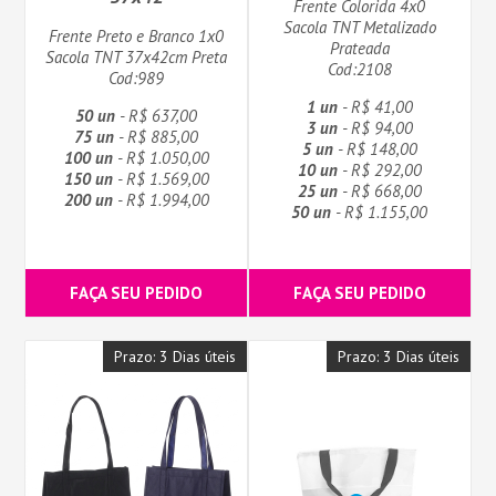
Frente Colorida 4x0
Sacola TNT Metalizado
Frente Preto e Branco 1x0
Prateada
Sacola TNT 37x42cm Preta
Cod:2108
Cod:989
1 un
- R$ 41,00
50 un
- R$ 637,00
3 un
- R$ 94,00
75 un
- R$ 885,00
5 un
- R$ 148,00
100 un
- R$ 1.050,00
10 un
- R$ 292,00
150 un
- R$ 1.569,00
25 un
- R$ 668,00
200 un
- R$ 1.994,00
50 un
- R$ 1.155,00
FAÇA SEU PEDIDO
FAÇA SEU PEDIDO
Prazo: 3 Dias úteis
Prazo: 3 Dias úteis