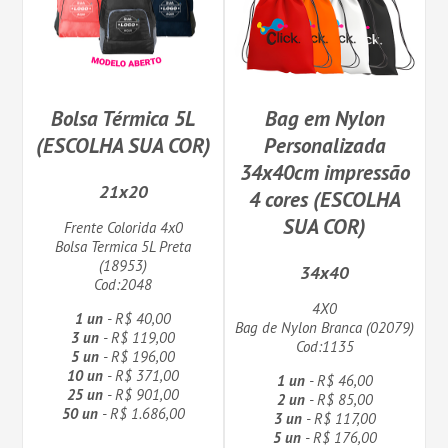
Bolsa Térmica 5L
Bag em Nylon
(ESCOLHA SUA COR)
Personalizada
34x40cm impressão
21x20
4 cores (ESCOLHA
SUA COR)
Frente Colorida 4x0
Bolsa Termica 5L Preta
(18953)
34x40
Cod:2048
4X0
1 un
- R$ 40,00
Bag de Nylon Branca (02079)
3 un
- R$ 119,00
Cod:1135
5 un
- R$ 196,00
10 un
- R$ 371,00
1 un
- R$ 46,00
25 un
- R$ 901,00
2 un
- R$ 85,00
50 un
- R$ 1.686,00
3 un
- R$ 117,00
5 un
- R$ 176,00