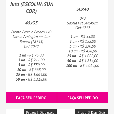
Juta (ESCOLHA SUA
30x40
COR)
0x0
45x35
Sacola Pet 30x40cm
Cod:1717
Frente Preto e Branco 1x0
1 un
- R$ 55,00
Sacola Ecologica em Juta
3 un
- R$ 152,00
Branca (18743)
5 un
- R$ 230,00
Cod:2042
10 un
- R$ 438,00
1 un
- R$ 73,00
25 un
- R$ 1.000,00
3 un
- R$ 211,00
50 un
- R$ 1.854,00
5 un
- R$ 339,00
100 un
- R$ 3.064,00
10 un
- R$ 668,00
25 un
- R$ 1.664,00
50 un
- R$ 3.318,00
FAÇA SEU PEDIDO
FAÇA SEU PEDIDO
Prazo: 3 Dias úteis
Prazo: 3 Dias úteis