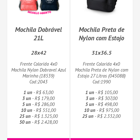
Mochila Dobrável
Mochila Preta de
21L
Nylon com Estojo
28x42
31x36.5
Frente Colorida 4x0
Frente Colorida 4x0
Mochila Nylon Dobravel Azul
Mochila Preta de Nylon com
Marinho (18539)
Estojo 27 Litros (04508B)
Cod:2043
Cod:1990
1 un
- R$ 63,00
1 un
- R$ 105,00
3 un
- R$ 179,00
3 un
- R$ 307,00
5 un
- R$ 286,00
5 un
- R$ 498,00
10 un
- R$ 551,00
10 un
- R$ 975,00
25 un
- R$ 1.325,00
25 un
- R$ 2.332,00
50 un
- R$ 2.428,00