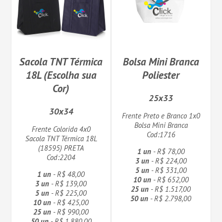
Sacola TNT Térmica
Bolsa Mini Branca
18L (Escolha sua
Poliester
Cor)
25x33
30x34
Frente Preto e Branco 1x0
Bolsa Mini Branca
Frente Colorida 4x0
Cod:1716
Sacola TNT Térmica 18L
(18595) PRETA
1 un
- R$ 78,00
Cod:2204
3 un
- R$ 224,00
5 un
- R$ 331,00
1 un
- R$ 48,00
10 un
- R$ 652,00
3 un
- R$ 139,00
25 un
- R$ 1.517,00
5 un
- R$ 225,00
50 un
- R$ 2.798,00
10 un
- R$ 425,00
25 un
- R$ 990,00
50 un
- R$ 1.880,00