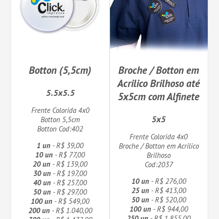
Botton (5,5cm)
Broche / Botton em
Acrilico Brilhoso até
5.5x5.5
5x5cm com Alfinete
Frente Colorida 4x0
5x5
Botton 5,5cm
Botton Cod:402
Frente Colorida 4x0
1 un
- R$ 39,00
Broche / Botton em Acrilico
10 un
- R$ 77,00
Brilhoso
20 un
- R$ 139,00
Cod:2037
30 un
- R$ 197,00
10 un
- R$ 276,00
40 un
- R$ 257,00
25 un
- R$ 413,00
50 un
- R$ 297,00
50 un
- R$ 520,00
100 un
- R$ 549,00
100 un
- R$ 944,00
200 un
- R$ 1.040,00
250 un
- R$ 1.855,00