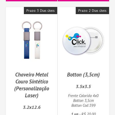
Prazo: 3 Dias úteis
Prazo: 2 Dias úteis
Chaveiro Metal
Botton (3,5cm)
Couro Sintético
3.5x3.5
(Personalização
Laser)
Frente Colorida 4x0
Botton 3,5cm
Botton Cod:399
3.2x12.6
1 un
- R$ 20,00