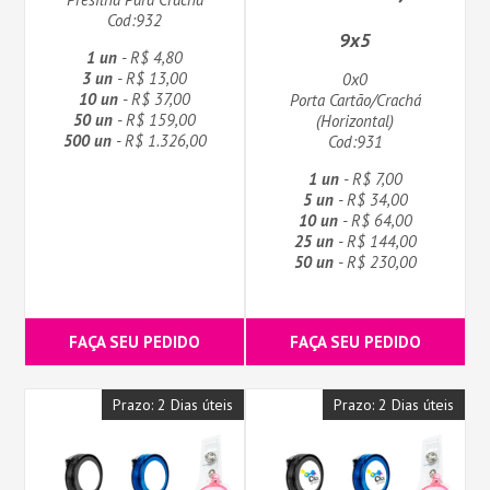
Cod:932
9x5
1 un
- R$ 4,80
3 un
- R$ 13,00
0x0
10 un
- R$ 37,00
Porta Cartão/Crachá
50 un
- R$ 159,00
(Horizontal)
500 un
- R$ 1.326,00
Cod:931
1 un
- R$ 7,00
5 un
- R$ 34,00
10 un
- R$ 64,00
25 un
- R$ 144,00
50 un
- R$ 230,00
FAÇA SEU PEDIDO
FAÇA SEU PEDIDO
Prazo: 2 Dias úteis
Prazo: 2 Dias úteis