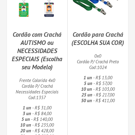
Cordão com Crachá
Cordão para Crachá
AUTISMO ou
(ESCOLHA SUA COR)
NECESSIDADES
0x0
ESPECIAIS (Escolha
Cordão P/ Crachá Preto
seu Modelo)
Cod:1024
1 un
- R$ 13,00
Frente Colorida 4x0
5 un
- R$ 57,00
Cordão P/ Crachá
10 un
- R$ 103,00
Necessidades Especiais
25 un
- R$ 217,00
Cod:1357
50 un
- R$ 411,00
1 un
- R$ 31,00
3 un
- R$ 84,00
5 un
- R$ 140,00
10 un
- R$ 235,00
20 un
- R$ 428,00