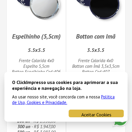
Espelhinho (5,5cm)
Botton com Imã
5.5x5.5
3.5x3.5
Frente Colorida 4x0
Frente Colorida 4x0
Espelho 5,5cm
Botton com Ímã 3,5x3,5cm
Botton Espelhinho Cod:406
Botton Cod:407
1 un
- R$ 39,00
1 un
- R$ 33,00
O ClickImpresso usa cookies para aprimorar a sua
10 un
- R$ 90,00
10 un
- R$ 51,00
experiência e navegação na loja.
20 un
- R$ 171,00
20 un
- R$ 90,00
Ao usar nosso site, você concorda com a nossa
Política
30 un
- R$ 250,00
30 un
- R$ 123,00
de Uso, Cookies e Privacidade.
40 un
- R$ 331,00
40 un
- R$ 162,00
50 un
- R$ 397,00
50 un
- R$ 192,00
Aceitar Cookies
100 un
- R$ 726,00
200 un
- R$ 1.350,00
300 un
- R$ 1.947,00