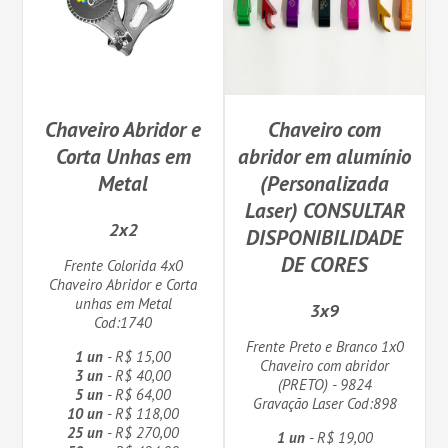
Chaveiro Abridor e
Chaveiro com
Corta Unhas em
abridor em alumínio
Metal
(Personalizada
Laser) CONSULTAR
2x2
DISPONIBILIDADE
DE CORES
Frente Colorida 4x0
Chaveiro Abridor e Corta
unhas em Metal
3x9
Cod:1740
Frente Preto e Branco 1x0
1 un
- R$ 15,00
Chaveiro com abridor
3 un
- R$ 40,00
(PRETO) - 9824
5 un
- R$ 64,00
Gravação Laser Cod:898
10 un
- R$ 118,00
25 un
- R$ 270,00
1 un
- R$ 19,00