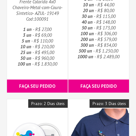
Frente Colorida 4x0
10 un
- R$ 44,00
Chaveiro-Metal-com-Couro-
20 un
- R$ 80,00
Sintetico- AZUL- 19149
30 un
- R$ 115,00
Cod:100091
40 un
- R$ 148,00
50 un
- R$ 173,00
1 un
- R$ 27,00
100 un
- R$ 306,00
3 un
- R$ 69,00
200 un
- R$ 579,00
5 un
- R$ 110,00
300 un
- R$ 834,00
10 un
- R$ 210,00
500 un
- R$ 1.250,00
25 un
- R$ 495,00
1000 un
- R$ 2.489,00
50 un
- R$ 960,00
100 un
- R$ 1.830,00
FAÇA SEU PEDIDO
FAÇA SEU PEDIDO
Prazo: 2 Dias úteis
Prazo: 3 Dias úteis