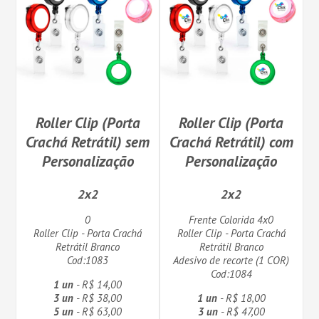
Roller Clip (Porta
Roller Clip (Porta
Crachá Retrátil) sem
Crachá Retrátil) com
Personalização
Personalização
2x2
2x2
0
Frente Colorida 4x0
Roller Clip - Porta Crachá
Roller Clip - Porta Crachá
Retrátil Branco
Retrátil Branco
Cod:1083
Adesivo de recorte (1 COR)
Cod:1084
1 un
- R$ 14,00
3 un
- R$ 38,00
1 un
- R$ 18,00
5 un
- R$ 63,00
3 un
- R$ 47,00