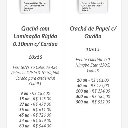
Crachá com
Crachá de Papel c/
Laminação Rígida
Cordão
0.10mm c/ Cordão
10x15
10x15
Frente Colorida 4x0
Nimgbo Star (250G)
Frente/Verso Colorida 4x4
Cod:38
Polaseal Ofício 0.10 (rígido)
Cordão para credencial
10 un
- R$ 101,00
Cod:93
50 un
- R$ 175,00
100 un
- R$ 254,00
9 un
- R$ 182,00
300 un
- R$ 583,00
18 un
- R$ 325,00
500 un
- R$ 912,00
27 un
- R$ 478,00
36 un
- R$ 611,00
45 un
- R$ 726,00
54 un
- R$ 859,00
60 un
- R$ 944,00