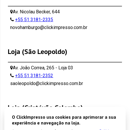
Av. Nicolau Becker, 644
+55 51 3181-2335
novohamburgo@clickimpresso.com.br
Loja (São Leopoldo)
Av. João Correa, 265 - Loja 03
+55 51 3181-2352
saoleopoldo@clickimpresso.com.br
Loja (Cristóvão Colombo)
O ClickImpresso usa cookies para aprimorar a sua
experiência e navegação na loja.
Cristóvão Colombo 2572 - Porto Alegre