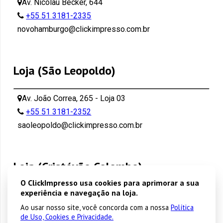
Av. Nicolau Becker, 644
+55 51 3181-2335
novohamburgo@clickimpresso.com.br
Loja (São Leopoldo)
Av. João Correa, 265 - Loja 03
+55 51 3181-2352
saoleopoldo@clickimpresso.com.br
Loja (Cristóvão Colombo)
O ClickImpresso usa cookies para aprimorar a sua
experiência e navegação na loja.
Cristóvão Colombo 2572 - Porto Alegre
Ao usar nosso site, você concorda com a nossa
Política
+55 51 3181-2344
de Uso, Cookies e Privacidade.
cristovao@clickimpresso.com.br